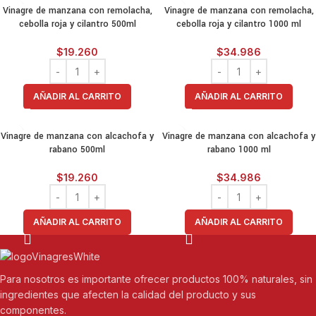
Vinagre de manzana con remolacha,
Vinagre de manzana con remolacha,
cebolla roja y cilantro 500ml
cebolla roja y cilantro 1000 ml
$
19.260
$
34.986
AÑADIR AL CARRITO
AÑADIR AL CARRITO
Vinagre de manzana con alcachofa y
Vinagre de manzana con alcachofa y
rabano 500ml
rabano 1000 ml
$
19.260
$
34.986
AÑADIR AL CARRITO
AÑADIR AL CARRITO
Para nosotros es importante ofrecer productos 100% naturales, sin
ingredientes que afecten la calidad del producto y sus
componentes.