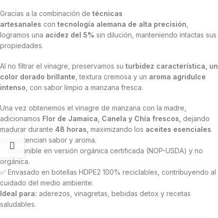
Gracias a la combinación de
técnicas
artesanales
con
tecnología alemana de alta precisión
,
logramos una
acidez del 5%
sin dilución, manteniendo intactas sus
propiedades.
Al no filtrar el vinagre, preservamos su
turbidez característica, un
color dorado brillante
, textura cremosa y un
aroma agridulce
intenso
, con sabor limpio a manzana fresca.
Una vez obtenemos el vinagre de manzana con la madre,
adicionamos
Flor de Jamaica, Canela y Chía frescos,
dejando
madurar durante
48 horas,
maximizando los
aceites esenciales
que potencian sabor y aroma.
✅ Disponible en versión orgánica certificada (NOP-USDA) y no
orgánica.
✅ Envasado en botellas HDPE2 100% reciclables, contribuyendo al
cuidado del medio ambiente.
Ideal para:
aderezos, vinagretas, bebidas detox y recetas
saludables.