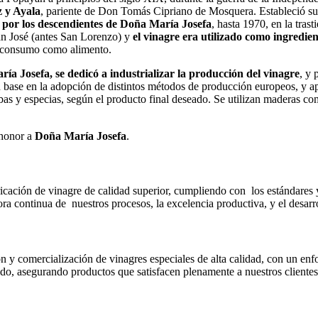
 y Ayala
, pariente de Don Tomás Cipriano de Mosquera. Estableció su 
 por los descendientes de Doña María Josefa
, hasta 1970, en la trast
San José (antes San Lorenzo) y
el vinagre era utilizado como ingredie
el consumo como alimento.
ía Josefa, se dedicó a industrializar la producción del vinagre
, y 
n base en la adopción de distintos métodos de producción europeos, y a
rbas y especias, según el producto final deseado. Se utilizan maderas co
 honor a
Doña María Josefa
.
ación de vinagre de calidad superior, cumpliendo con los estándares y 
ora continua de nuestros procesos, la excelencia productiva, y el desar
 y comercialización de vinagres especiales de alta calidad, con un enf
do, asegurando productos que satisfacen plenamente a nuestros cliente