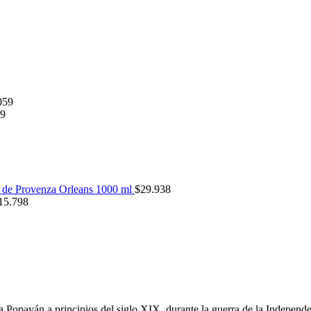
059
59
 de Provenza Orleans 1000 ml
$
29.938
15.798
 Popayán a principios del siglo XIX, durante la guerra de la Independe