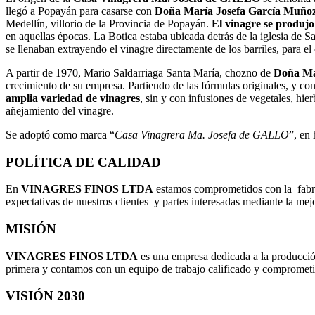
llegó a Popayán para casarse con
Doña María Josefa García Muñoz
Medellín, villorio de la Provincia de Popayán.
El vinagre se produjo
en aquellas épocas. La Botica estaba ubicada detrás de la iglesia de 
se llenaban extrayendo el vinagre directamente de los barriles, para 
A partir de 1970, Mario Saldarriaga Santa María, chozno de
Doña Mar
crecimiento de su empresa. Partiendo de las fórmulas originales, y co
amplia variedad de vinagres
, sin y con infusiones de vegetales, hie
añejamiento del vinagre.
Se adoptó como marca “
Casa Vinagrera Ma. Josefa de GALLO
”, en
POLÍTICA DE CALIDAD
En
VINAGRES FINOS LTDA
estamos comprometidos con la fabric
expectativas de nuestros clientes y partes interesadas mediante la mej
MISIÓN
VINAGRES FINOS LTDA
es una empresa dedicada a la producción
primera y contamos con un equipo de trabajo calificado y comprometi
VISIÓN 2030