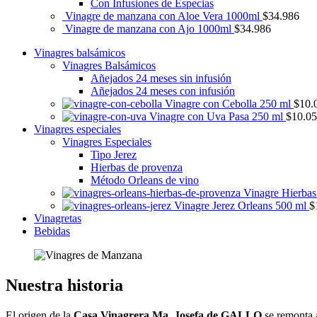
Con Infusiones de Especias
Vinagre de manzana con Aloe Vera 1000ml
$
34.986
Vinagre de manzana con Ajo 1000ml
$
34.986
Vinagres balsámicos
Vinagres Balsámicos
Añejados 24 meses sin infusión
Añejados 24 meses con infusión
Vinagre con Cebolla 250 ml
$
10.
Vinagre con Uva Pasa 250 ml
$
10.0
Vinagres especiales
Vinagres Especiales
Tipo Jerez
Hierbas de provenza
Método Orleans de vino
Vinagre Hierbas
Vinagre Jerez Orleans 500 ml
$
Vinagretas
Bebidas
Nuestra historia
El origen de la
Casa Vinagrera Ma. Josefa de GALLO
se remonta a