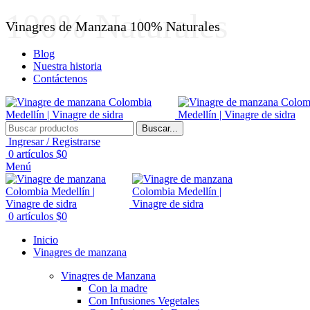
100% Naturales
Vinagres de Manzana 100% Naturales
Blog
Nuestra historia
Contáctenos
Buscar...
Ingresar / Registrarse
0
artículos
$
0
Menú
0
artículos
$
0
Inicio
Vinagres de manzana
Vinagres de Manzana
Con la madre
Con Infusiones Vegetales