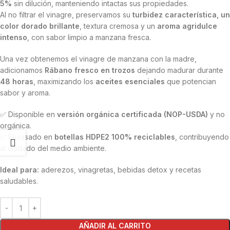
5%
sin dilución, manteniendo intactas sus propiedades.
Al no filtrar el vinagre, preservamos su
turbidez característica, un
color dorado brillante
, textura cremosa y un
aroma agridulce
intenso
, con sabor limpio a manzana fresca.
Una vez obtenemos el vinagre de manzana con la madre,
adicionamos
Rábano fresco en trozos
dejando madurar durante
48 horas
, maximizando los
aceites esenciales
que potencian
sabor y aroma.
✅ Disponible en
versión
orgánica certificada (NOP-USDA)
y no
orgánica.
✅ Envasado en
botellas HDPE2 100% reciclables
, contribuyendo
al cuidado del medio ambiente.
Ideal para:
aderezos, vinagretas, bebidas detox y recetas
saludables.
AÑADIR AL CARRITO