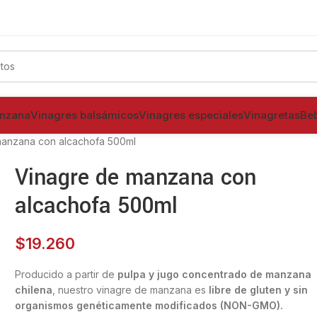
% Naturales
s de Manzana 100% Naturales
anzana
Vinagres balsámicos
Vinagres especiales
Vinagretas
Be
manzana con alcachofa 500ml
Vinagre de manzana con
alcachofa 500ml
$
19.260
Producido a partir de
pulpa y jugo concentrado de manzana
chilena
, nuestro vinagre de manzana es
libre de gluten y sin
organismos genéticamente modificados (NON-GMO).