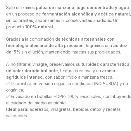
Solo utilizamos
pulpa de manzana, jugo concentrado y agua
en un proceso de
fermentación alcohólica y acética natural
sin colorantes, saborizantes ni conservantes añadidos. Un
producto
100% natural
.
Gracias a la combinación de
técnicas artesanales
con
tecnología alemana de alta precisión
, logramos una
acidez
del 5%
sin dilución, manteniendo intactas sus propiedades.
Al no filtrar el vinagre, preservamos su
turbidez característica,
un color dorado brillante
, textura cremosa y un
aroma
agridulce intenso
, con sabor limpio a manzana fresca.
✅ Disponible en versión orgánica certificada (NOP-USDA) y no
orgánica.
✅ Envasado en botellas HDPE2 100% reciclables, contribuyend
al cuidado del medio ambiente.
Ideal para:
aderezos, vinagretas, bebidas detox y recetas
saludables.