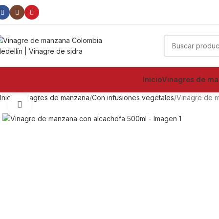
100
Vinagre
Inicio
Vinagres de m
Inicio
Vinagres de manzana
Con infusiones vegetales
Vinagre de 
Clic para ampliar