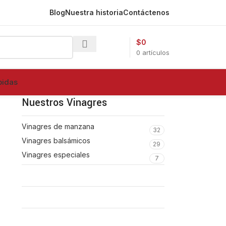
Blog
Nuestra historia
Contáctenos
$
0
0
artículos
bidas
Nuestros Vinagres
Vinagres de manzana
32
Vinagres balsámicos
29
Vinagres especiales
7