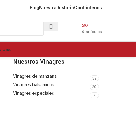
Blog
Nuestra historia
Contáctenos
$
0
0
artículos
bidas
Nuestros Vinagres
Vinagres de manzana
32
Vinagres balsámicos
29
Vinagres especiales
7