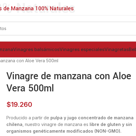
% Naturales
s de Manzana 100% Naturales
anzana
Vinagres balsámicos
Vinagres especiales
Vinagretas
Be
manzana con Aloe Vera 500ml
Vinagre de manzana con Aloe
Vera 500ml
$
19.260
Producido a partir de
pulpa y jugo concentrado de manzana
chilena
, nuestro vinagre de manzana es
libre de gluten y sin
organismos genéticamente modificados (NON-GMO).