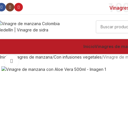
100
Vinagre
Inicio
Vinagres de m
Inicio
Vinagres de manzana
Con infusiones vegetales
Vinagre de 
Clic para ampliar