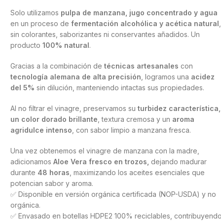
Solo utilizamos
pulpa de manzana, jugo concentrado y agua
en un proceso de
fermentación alcohólica y acética natural
sin colorantes, saborizantes ni conservantes añadidos. Un
producto
100% natural
.
Gracias a la combinación de
técnicas artesanales
con
tecnología alemana de alta precisión
, logramos una
acidez
del 5%
sin dilución, manteniendo intactas sus propiedades.
Al no filtrar el vinagre, preservamos su
turbidez característica,
un color dorado brillante
, textura cremosa y un
aroma
agridulce intenso
, con sabor limpio a manzana fresca.
Una vez obtenemos el vinagre de manzana con la madre,
adicionamos
Aloe Vera fresco en trozos,
dejando madurar
durante
48 horas
, maximizando los aceites esenciales que
potencian sabor y aroma.
✅ Disponible en versión orgánica certificada (NOP-USDA) y no
orgánica.
✅ Envasado en botellas HDPE2 100% reciclables, contribuyend