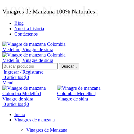
100% Naturales
Vinagres de Manzana 100% Naturales
Blog
Nuestra historia
Contáctenos
Buscar...
Ingresar / Registrarse
0
artículos
$
0
Menú
0
artículos
$
0
Inicio
Vinagres de manzana
Vinagres de Manzana