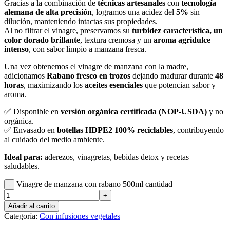
Gracias a la combinación de
técnicas artesanales
con
tecnología
alemana de alta precisión
, logramos una acidez del
5%
sin
dilución, manteniendo intactas sus propiedades.
Al no filtrar el vinagre, preservamos su
turbidez característica, un
color dorado brillante
, textura cremosa y un
aroma agridulce
intenso
, con sabor limpio a manzana fresca.
Una vez obtenemos el vinagre de manzana con la madre,
adicionamos
Rabano fresco en trozos
dejando madurar durante
48
horas
, maximizando los
aceites esenciales
que potencian sabor y
aroma.
✅ Disponible en
versión
orgánica certificada (NOP-USDA)
y no
orgánica.
✅ Envasado en
botellas HDPE2 100% reciclables
, contribuyendo
al cuidado del medio ambiente.
Ideal para:
aderezos, vinagretas, bebidas detox y recetas
saludables.
Vinagre de manzana con rabano 500ml cantidad
Añadir al carrito
Categoría:
Con infusiones vegetales