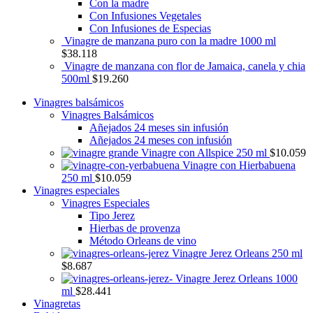
Con la madre
Con Infusiones Vegetales
Con Infusiones de Especias
Vinagre de manzana puro con la madre 1000 ml
$
38.118
Vinagre de manzana con flor de Jamaica, canela y chia
500ml
$
19.260
Vinagres balsámicos
Vinagres Balsámicos
Añejados 24 meses sin infusión
Añejados 24 meses con infusión
Vinagre con Allspice 250 ml
$
10.059
Vinagre con Hierbabuena
250 ml
$
10.059
Vinagres especiales
Vinagres Especiales
Tipo Jerez
Hierbas de provenza
Método Orleans de vino
Vinagre Jerez Orleans 250 ml
$
8.687
Vinagre Jerez Orleans 1000
ml
$
28.441
Vinagretas