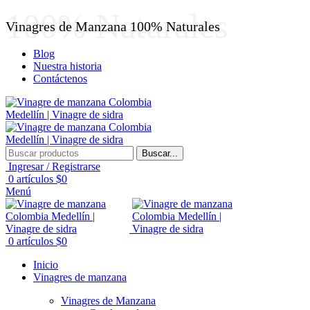
100% Naturales
Vinagres de Manzana 100% Naturales
Blog
Nuestra historia
Contáctenos
Buscar...
Ingresar / Registrarse
0
artículos
$
0
Menú
0
artículos
$
0
Inicio
Vinagres de manzana
Vinagres de Manzana