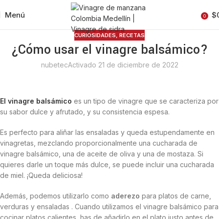
Menú
$
0
CURIOSIDADES
,
RECETAS
¿Cómo usar el vinagre balsámico?
nubetec
Activado 21 de diciembre de 2022
El vinagre balsámico
es un tipo de vinagre que se caracteriza por
su sabor dulce y afrutado, y su consistencia espesa.
Es perfecto para aliñar las ensaladas y queda estupendamente en
vinagretas, mezclando proporcionalmente una cucharada de
vinagre balsámico, una de aceite de oliva y una de mostaza. Si
quieres darle un toque más dulce, se puede incluir una cucharada
de miel. ¡Queda deliciosa!
Además, podemos utilizarlo como
aderezo
para platos de carne,
verduras y ensaladas . Cuando utilizamos el vinagre balsámico para
cocinar platos calientes, has de añadirlo en el plato justo antes de