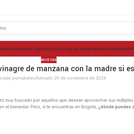
% Naturales
s de Manzana 100% Naturales
anzana
Vinagres balsámicos
Vinagres especiales
Vinagretas
Be
RECETAS
vinagre de manzana con la madre si e
icado por
nubetec
Activado 26 de noviembre de 2024
to muy buscado por aquellos que desean aprovechar sus múltiples
 en el bienestar. Pero, si te encuentras en Bogotá,
¿dónde puedes c