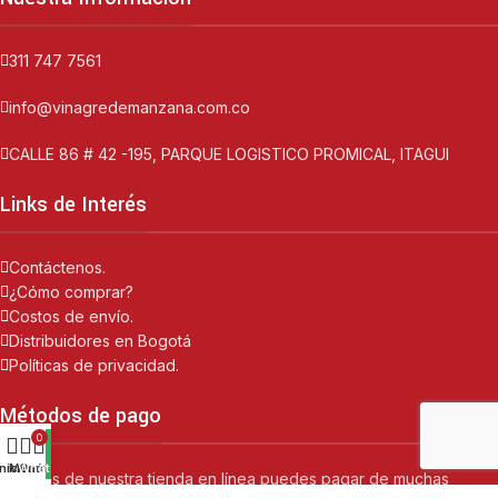
311 747 7561
info@vinagredemanzana.com.co
CALLE 86 # 42 -195, PARQUE LOGISTICO PROMICAL, ITAGUI
Links de Interés
Contáctenos.
¿Cómo comprar?
Costos de envío.
Distribuidores en Bogotá
Políticas de privacidad.
Métodos de pago
0
Inicio
Menú
Whatsapp
Carrito
A través de nuestra tienda en línea puedes pagar de muchas