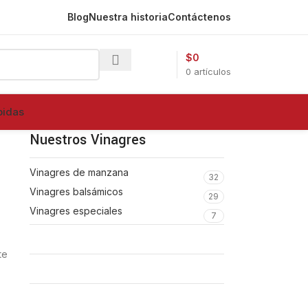
Blog
Nuestra historia
Contáctenos
$
0
0
artículos
bidas
Nuestros Vinagres
Vinagres de manzana
32
Vinagres balsámicos
29
Vinagres especiales
7
te