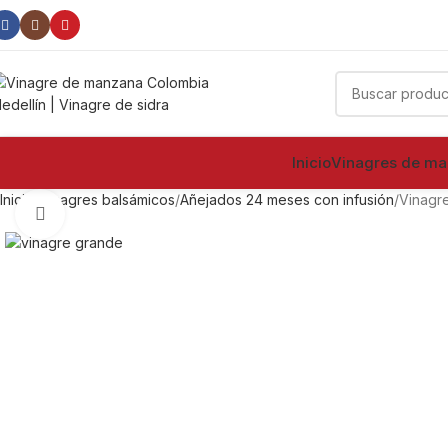
100
Vinagre
Inicio
Vinagres de m
Inicio
Vinagres balsámicos
Añejados 24 meses con infusión
Vinagre
Clic para ampliar