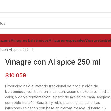
% Naturales
s de Manzana 100% Naturales
anzana
Vinagres balsámicos
Vinagres especiales
Vinagretas
Be
 con Allspice 250 ml
Vinagre con Allspice 250 ml
$
10.059
Producido bajo el método tradicional de
producción de
balsámicos
, con base en la concentración de azucares median
calor, y doble fermentación, a partir de mieles de caña. Añejado
con roble francés (Sessile) y roble blanco americano. Las
infusiones se hacen con base en hierbas frescas, durante 48