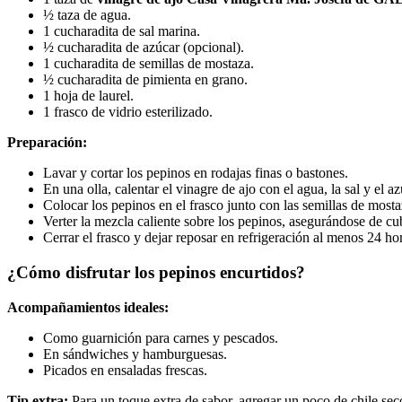
½ taza de agua.
1 cucharadita de sal marina.
½ cucharadita de azúcar (opcional).
1 cucharadita de semillas de mostaza.
½ cucharadita de pimienta en grano.
1 hoja de laurel.
1 frasco de vidrio esterilizado.
Preparación:
Lavar y cortar los pepinos en rodajas finas o bastones.
En una olla, calentar el vinagre de ajo con el agua, la sal y el a
Colocar los pepinos en el frasco junto con las semillas de mosta
Verter la mezcla caliente sobre los pepinos, asegurándose de c
Cerrar el frasco y dejar reposar en refrigeración al menos 24 ho
¿Cómo disfrutar los pepinos encurtidos?
Acompañamientos ideales:
Como guarnición para carnes y pescados.
En sándwiches y hamburguesas.
Picados en ensaladas frescas.
Tip extra:
Para un toque extra de sabor, agregar un poco de chile sec