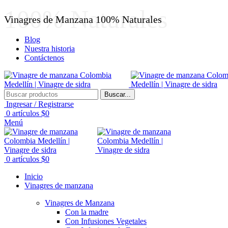
100% Naturales
Vinagres de Manzana 100% Naturales
Blog
Nuestra historia
Contáctenos
Buscar...
Ingresar / Registrarse
0
artículos
$
0
Menú
0
artículos
$
0
Inicio
Vinagres de manzana
Vinagres de Manzana
Con la madre
Con Infusiones Vegetales