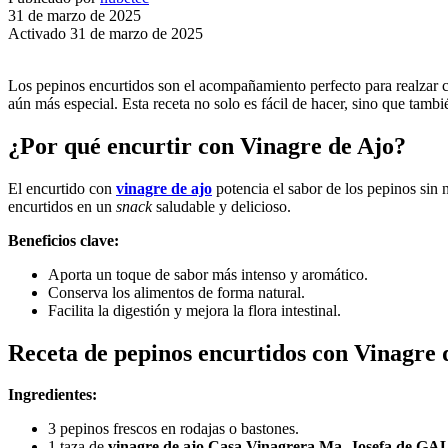
31 de marzo de 2025
Activado 31 de marzo de 2025
Los pepinos encurtidos son el acompañamiento perfecto para realzar cua
aún más especial. Esta receta no solo es fácil de hacer, sino que tamb
¿Por qué encurtir con Vinagre de Ajo?
El encurtido con
vinagre de ajo
potencia el sabor de los pepinos sin 
encurtidos en un
snack
saludable y delicioso.
Beneficios clave:
Aporta un toque de sabor más intenso y aromático.
Conserva los alimentos de forma natural.
Facilita la digestión y mejora la flora intestinal.
Receta de pepinos encurtidos con Vinagre 
Ingredientes:
3 pepinos frescos en rodajas o bastones.
1 taza de
vinagre de ajo Casa Vinagrera Ma. Josefa de G