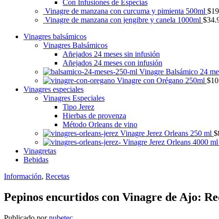
Con Infusiones de Especias
Vinagre de manzana con curcuma y pimienta 500ml
$
19
Vinagre de manzana con jengibre y canela 1000ml
$
34.
Vinagres balsámicos
Vinagres Balsámicos
Añejados 24 meses sin infusión
Añejados 24 meses con infusión
Vinagre Balsámico 24 m
Vinagre con Orégano 250ml
$
10
Vinagres especiales
Vinagres Especiales
Tipo Jerez
Hierbas de provenza
Método Orleans de vino
Vinagre Jerez Orleans 250 ml
$
Vinagre Jerez Orleans 4000 m
Vinagretas
Bebidas
Información
,
Recetas
Pepinos encurtidos con Vinagre de Ajo: Rec
Publicado por
nubetec