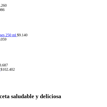
.260
986
eses 250 ml
$
9.140
.059
8.687
l
$
102.402
eta saludable y deliciosa