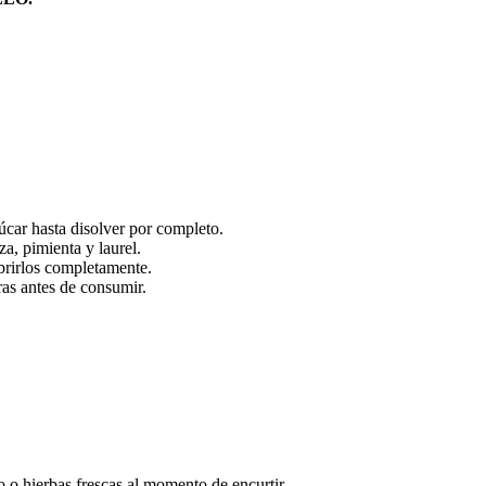
zúcar hasta disolver por completo.
za, pimienta y laurel.
ubrirlos completamente.
ras antes de consumir.
o o hierbas frescas al momento de encurtir.